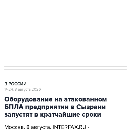
Беспилотные технологии и ИИ на службе у
электросетевых объектов и агрокомплексов
Социальная реклама, АНО «Национальные приоритеты».
ИНН 7725383515 Erid: F7NfYUJCUneVdwcydK6A
Кабмин РФ разрешил до 1 июля 2027 года
импорт, выпуск и обращение бензина Евро 2,
Евро 3, Евро 4
В РОССИИ
14:24, 8 августа 2026
Оборудование на атакованном
БПЛА предприятии в Сызрани
запустят в кратчайшие сроки
Москва. 8 августа. INTERFAX.RU -