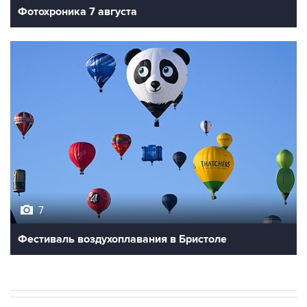
Фотохроника 7 августа
7
Фестиваль воздухоплавания в Бристоле