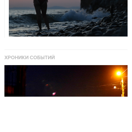
ХРОНИКИ СОБЫТИЙ
❮
❯