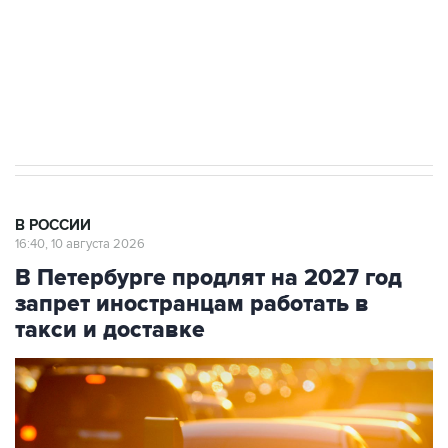
Социальная реклама, АНО «Национальные приоритеты».
ИНН 7725383515 Erid: F7NfYUJCUneVdwcydK6A
Путин вывел "Шереметьево" из
стратегического списка с целью снять
препятствие для приватизации
В РОССИИ
16:40, 10 августа 2026
В Петербурге продлят на 2027 год
запрет иностранцам работать в
такси и доставке