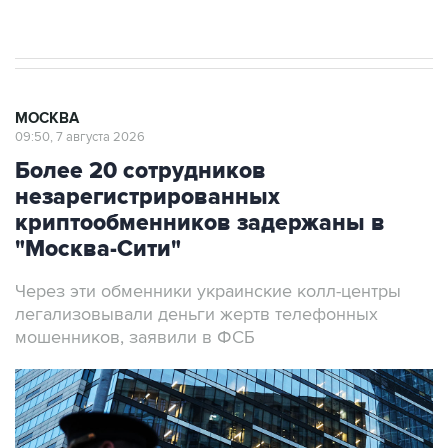
результате атаки ВСУ на Крым
МОСКВА
09:50, 7 августа 2026
Более 20 сотрудников
незарегистрированных
криптообменников задержаны в
"Москва-Сити"
Через эти обменники украинские колл-центры
легализовывали деньги жертв телефонных
мошенников, заявили в ФСБ