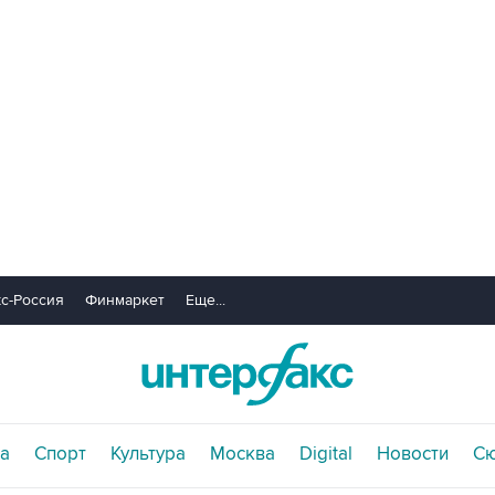
с-Россия
Финмаркет
Еще...
а
Спорт
Культура
Москва
Digital
Новости
С