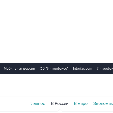
Мобильная версия
Об "Интерфаксе"
Interfax.com
Интерфак
Главное
В России
В мире
Экономик