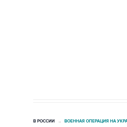
Промышленное предприятие в С
БПЛА
Беспилотные технологии и ИИ н
агрокомплексов
Социальная реклама, АНО «Национальные приоритеты».
И
Кабмин РФ разрешил до 1 июля 
бензина Евро 2, Евро 3, Евро 4
В РОССИИ
ВОЕННАЯ ОПЕРАЦИЯ НА УКР
→