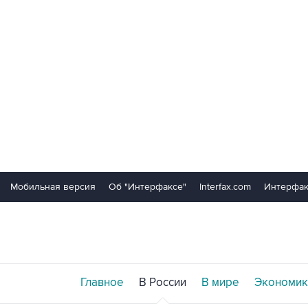
Мобильная версия
Об "Интерфаксе"
Interfax.com
Интерфак
Главное
В России
В мире
Экономик