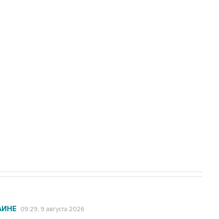
амарской области подверглось атаке
а службе у электросетевых объектов и
НН 7725383515 Erid: F7NfYUJCUneVdwcydK6A
2027 года импорт, выпуск и обращение
АИНЕ
09:29, 9 августа 2026