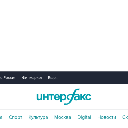
с-Россия
Финмаркет
Еще...
а
Спорт
Культура
Москва
Digital
Новости
С