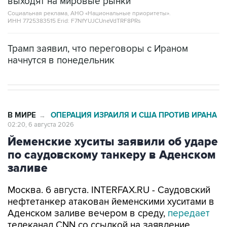
выходят на мировые рынки
Социальная реклама, АНО «Национальные приоритеты».
ИНН 7725383515 Erid: F7NfYUJCUneVdTRF8PRs
Трамп заявил, что переговоры с Ираном
начнутся в понедельник
В МИРЕ
ОПЕРАЦИЯ ИЗРАИЛЯ И США ПРОТИВ ИРАНА
→
02:20, 6 августа 2026
Йеменские хуситы заявили об ударе
по саудовскому танкеру в Аденском
заливе
Москва. 6 августа. INTERFAX.RU - Саудовский
нефтетанкер атакован йеменскими хуситами в
Аденском заливе вечером в среду,
передает
телеканал CNN со ссылкой на заявление