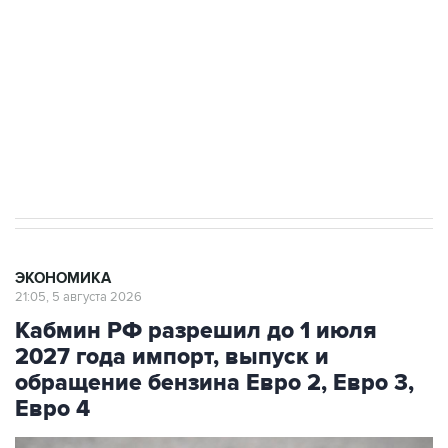
Как российские медицинские технологии
выходят на мировые рынки
Социальная реклама, АНО «Национальные приоритеты».
ИНН 7725383515 Erid: F7NfYUJCUneVdTRF8PRs
Трамп заявил, что переговоры с Ираном
начнутся в понедельник
ЭКОНОМИКА
21:05, 5 августа 2026
Кабмин РФ разрешил до 1 июля
2027 года импорт, выпуск и
обращение бензина Евро 2, Евро 3,
Евро 4