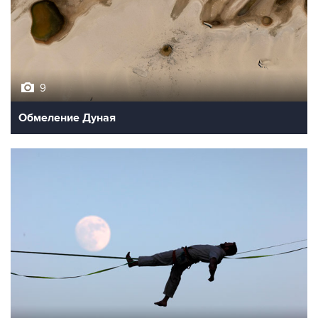
9
Обмеление Дуная