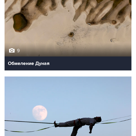
9
Обмеление Дуная