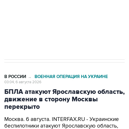
Как российские медицинские технологии
выходят на мировые рынки
Социальная реклама, АНО «Национальные приоритеты».
ИНН 7725383515 Erid: F7NfYUJCUneVdTRF8PRs
Трамп заявил, что переговоры с Ираном
начнутся в понедельник
В РОССИИ
ВОЕННАЯ ОПЕРАЦИЯ НА УКРАИНЕ
→
03:04, 6 августа 2026
БПЛА атакуют Ярославскую область,
движение в сторону Москвы
перекрыто
Москва. 6 августа. INTERFAX.RU - Украинские
беспилотники атакуют Ярославскую область,