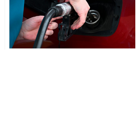
ХРОНИКИ СОБЫТИЙ
❮
❯