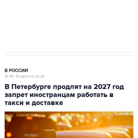
Социальная реклама, АНО «Национальные приоритеты».
ИНН 7725383515 Erid: F7NfYUJCUneVdwcydK6A
Путин вывел "Шереметьево" из
стратегического списка с целью снять
препятствие для приватизации
В РОССИИ
16:40, 10 августа 2026
В Петербурге продлят на 2027 год
запрет иностранцам работать в
такси и доставке