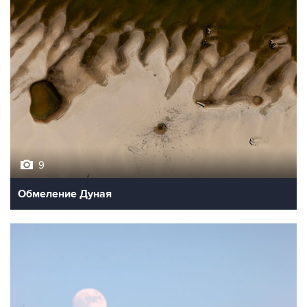
9
Обмеление Дуная