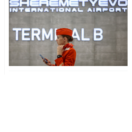
06 августа, 17:34
Американский фонд Human Rights Foundation признан
нежелательным в РФ
06 августа, 17:16
Москва не получала от Еревана официальных
обращений о прекращении концессии Южно-
Кавказской железной дороги
06 августа, 17:03