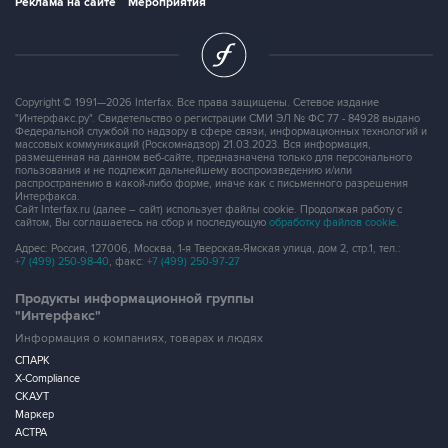
Реклама на сайте
Мероприятия
Copyright © 1991—2026 Interfax. Все права защищены. Сетевое издание
"Интерфакс.ру". Свидетельство о регистрации СМИ ЭЛ № ФС 77 - 84928 выдано
Федеральной службой по надзору в сфере связи, информационных технологий и
массовых коммуникаций (Роскомнадзор) 21.03.2023. Вся информация,
размещенная на данном веб-сайте, предназначена только для персонального
пользования и не подлежит дальнейшему воспроизведению и/или
распространению в какой-либо форме, иначе как с письменного разрешения
Интерфакса.
Сайт Interfax.ru (далее – сайт) использует файлы cookie. Продолжая работу с
сайтом, Вы соглашаетесь на сбор и последующую
обработку файлов cookie
.
Адрес: Россия, 127006, Москва, 1-я Тверская-Ямская улица, дом 2, стр.1, тел.:
+7 (499) 250-98-40
, факс:
+7 (499) 250-97-27
Продукты информационной группы
"Интерфакс"
Информация о компаниях, товарах и людях
СПАРК
X-Compliance
СКАУТ
Маркер
АСТРА