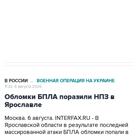
Как российские медицинские технологии
выходят на мировые рынки
Социальная реклама, АНО «Национальные приоритеты».
ИНН 7725383515 Erid: F7NfYUJCUneVdTRF8PRs
Трамп заявил, что переговоры с Ираном
начнутся в понедельник
В РОССИИ
ВОЕННАЯ ОПЕРАЦИЯ НА УКРАИНЕ
→
11:32, 6 августа 2026
Обломки БПЛА поразили НПЗ в
Ярославле
Москва. 6 августа. INTERFAX.RU - В
Ярославской области в результате последней
массированной атаки БПЛА обломки попали в