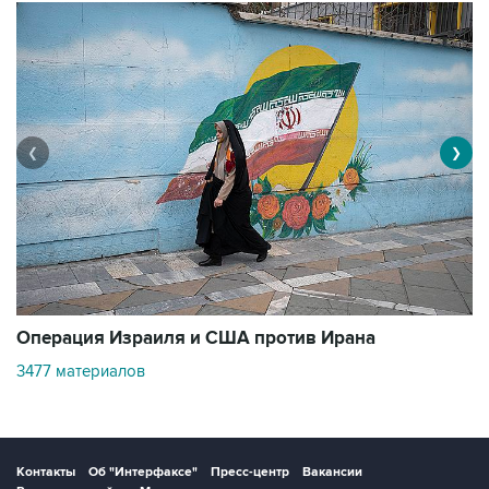
❮
❯
В
Операция Израиля и США против Ирана
1
3477 материалов
Контакты
Об "Интерфаксе"
Пресс-центр
Вакансии