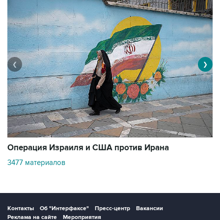
❮
❯
В
Операция Израиля и США против Ирана
1
3477 материалов
Контакты
Об "Интерфаксе"
Пресс-центр
Вакансии
Реклама на сайте
Мероприятия