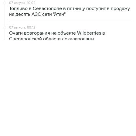
07 августа, 10:02
Топливо в Севастополе в пятницу поступит в продажу
на десять АЗС сети "Атан"
07 августа, 09:12
Очаги возгорания на объекте Wildberries в
Свердловской области локализованы
07 августа, 08:03
С атакованного дронами склада в Екатеринбурге
эвакуировали 800 человек
07 августа, 07:46
В Екатеринбурге тушат пожар на логистическом
объекте Wildberries