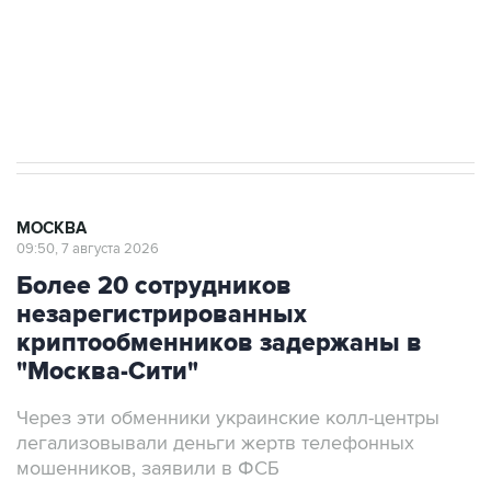
Социальная реклама, АНО «Национальные приоритеты».
ИНН 7725383515 Erid: F7NfYUJCUneVdwcydK6A
Аксенов сообщил о четвертом погибшем в
результате атаки ВСУ на Крым
МОСКВА
09:50, 7 августа 2026
Более 20 сотрудников
незарегистрированных
криптообменников задержаны в
"Москва-Сити"
Через эти обменники украинские колл-центры
легализовывали деньги жертв телефонных
мошенников, заявили в ФСБ