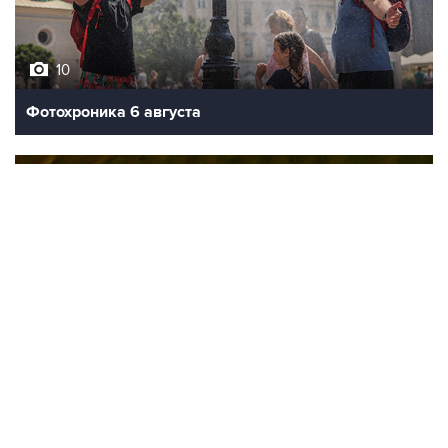
10
Фотохроника 6 августа
9
Обмеление Дуная