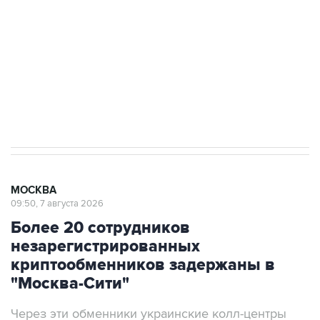
Беспилотные технологии и ИИ на службе у
электросетевых объектов и агрокомплексов
Социальная реклама, АНО «Национальные приоритеты».
ИНН 7725383515 Erid: F7NfYUJCUneVdwcydK6A
Аксенов сообщил о четвертом погибшем в
результате атаки ВСУ на Крым
МОСКВА
09:50, 7 августа 2026
Более 20 сотрудников
незарегистрированных
криптообменников задержаны в
"Москва-Сити"
Через эти обменники украинские колл-центры