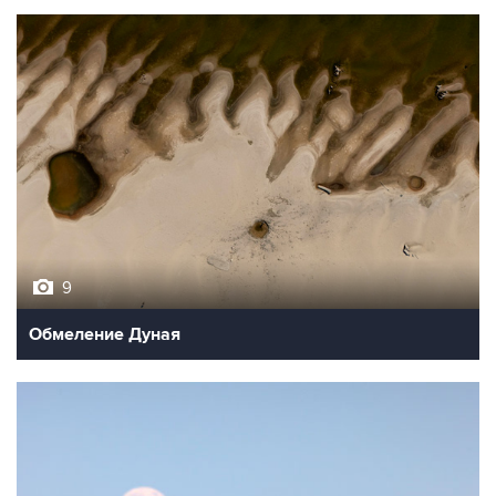
9
Обмеление Дуная