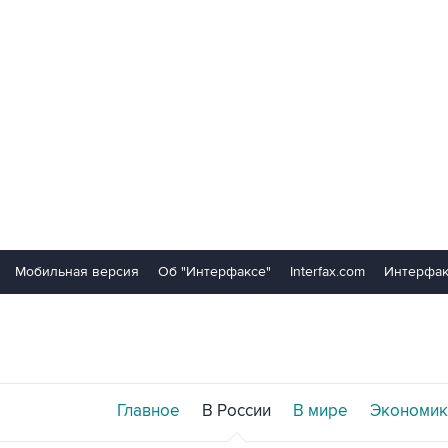
Мобильная версия
Об "Интерфаксе"
Interfax.com
Интерфак
Главное
В России
В мире
Экономик