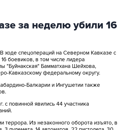
зе за неделю убили 16
- В ходе спецопераций на Северном Кавказе с
 16 боевиков, в том числе лидера
ы "Буйнакская" Бамматхана Шейхова,
ро-Кавказскому федеральному округу.
Кабардино-Балкарии и Ингушетии также
ов.
г. с повинной явились 44 участника
ний.
и террора. Из незаконного оборота изъято, в
, 3 пулемета, 14 автоматов, 22 пистолета, 30