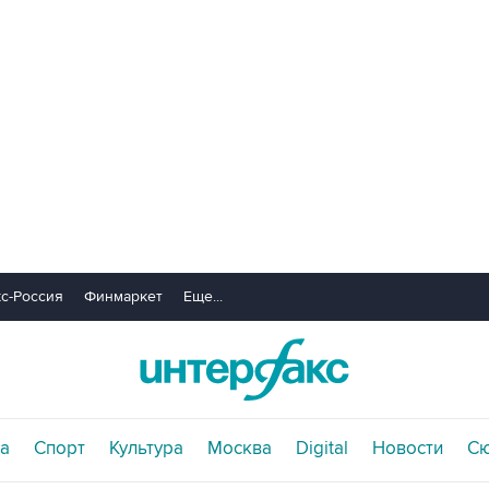
с-Россия
Финмаркет
Еще...
а
Спорт
Культура
Москва
Digital
Новости
С