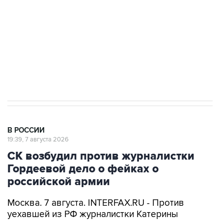
Беспилотные технологии и ИИ на службе у
электросетевых объектов и агрокомплексов
Социальная реклама, АНО «Национальные приоритеты».
ИНН 7725383515 Erid: F7NfYUJCUneVdwcydK6A
Аксенов сообщил о четвертом погибшем в
результате атаки ВСУ на Крым
В РОССИИ
19:39, 7 августа 2026
СК возбудил против журналистки
Гордеевой дело о фейках о
российской армии
Москва. 7 августа. INTERFAX.RU - Против
уехавшей из РФ журналистки Катерины