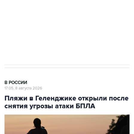
Беспилотные технологии и ИИ на службе у
электросетевых объектов и агрокомплексов
Социальная реклама, АНО «Национальные приоритеты».
ИНН 7725383515 Erid: F7NfYUJCUneVdwcydK6A
Кабмин РФ разрешил до 1 июля 2027 года
импорт, выпуск и обращение бензина Евро 2,
Евро 3, Евро 4
В РОССИИ
17:05, 8 августа 2026
Пляжи в Геленджике открыли после
снятия угрозы атаки БПЛА