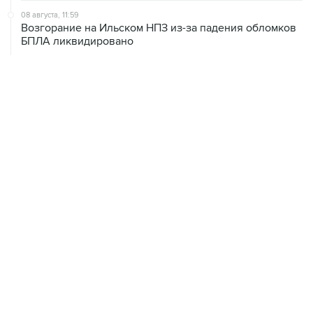
08 августа, 11:59
Возгорание на Ильском НПЗ из-за падения обломков
БПЛА ликвидировано
08 августа, 10:07
В Красноярском крае во время сплава по реке
пропала семья
08 августа, 09:22
Топливо в Севастополе в субботу поступит в продажу
на 13 АЗС сети "Атан"