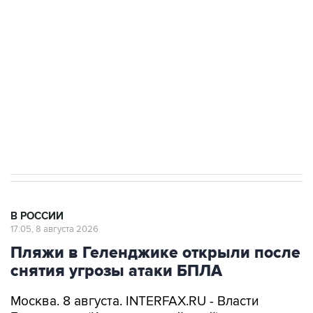
Беспилотные технологии и ИИ на службе у
электросетевых объектов и агрокомплексов
Социальная реклама, АНО «Национальные приоритеты».
ИНН 7725383515 Erid: F7NfYUJCUneVdwcydK6A
Кабмин РФ разрешил до 1 июля 2027 года
импорт, выпуск и обращение бензина Евро 2,
Евро 3, Евро 4
В РОССИИ
17:05, 8 августа 2026
Пляжи в Геленджике открыли после
снятия угрозы атаки БПЛА
Москва. 8 августа. INTERFAX.RU - Власти