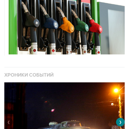
ХРОНИКИ СОБЫТИЙ
❮
❯