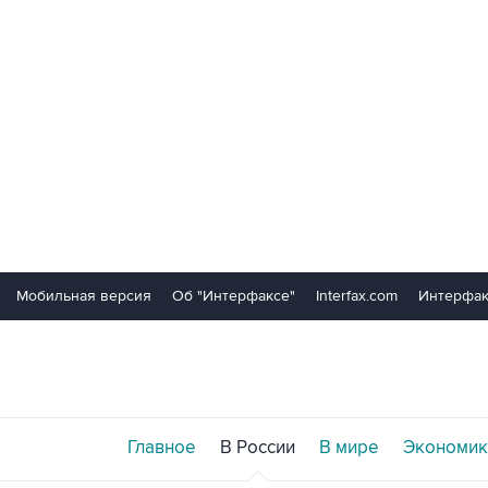
Мобильная версия
Об "Интерфаксе"
Interfax.com
Интерфак
Главное
В России
В мире
Экономик