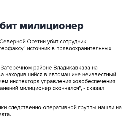
убит милиционер
 Северной Осетии убит сотрудник
терфаксу" источник в правоохранительных
в Затеречном районе Владикавказа на
ва находившийся в автомашине неизвестный
ием инспектора управления хозобеспечения
анений милиционер скончался", - сказал
ики следственно-оперативной группы нашли на
мата.