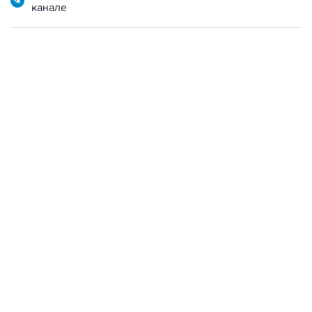
канале
02:59, 9 августа 2026