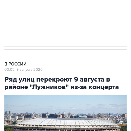
ИНН 7725383515 Erid: F7NfYUJCUneVdwcydK6A
Кабмин РФ разрешил до 1 июля 2027 года
импорт, выпуск и обращение бензина Евро 2,
Евро 3, Евро 4
В РОССИИ
00:05, 9 августа 2026
Ряд улиц перекроют 9 августа в
районе "Лужников" из-за концерта