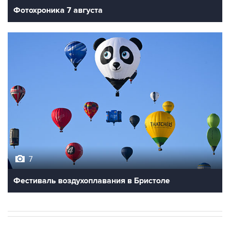
Фотохроника 7 августа
7
Фестиваль воздухоплавания в Бристоле