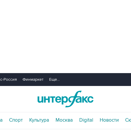
с-Россия
Финмаркет
Еще...
а
Спорт
Культура
Москва
Digital
Новости
С