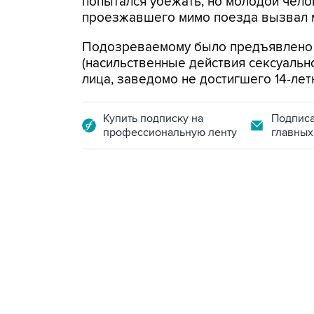
попытался убежать, но молодой чел
проезжавшего мимо поезда вызвал 
Подозреваемому было предъявлено об
(насильственные действия сексуаль
лица, заведомо не достигшего 14-лет
Купить подписку на
Подписа
профессиональную ленту
главных
21:05, 5 августа 2026