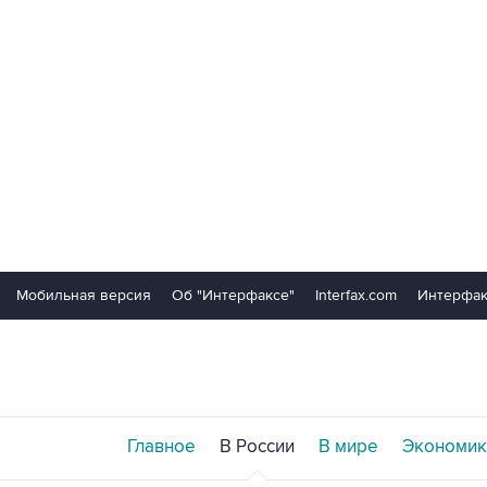
Мобильная версия
Об "Интерфаксе"
Interfax.com
Интерфак
Главное
В России
В мире
Экономик