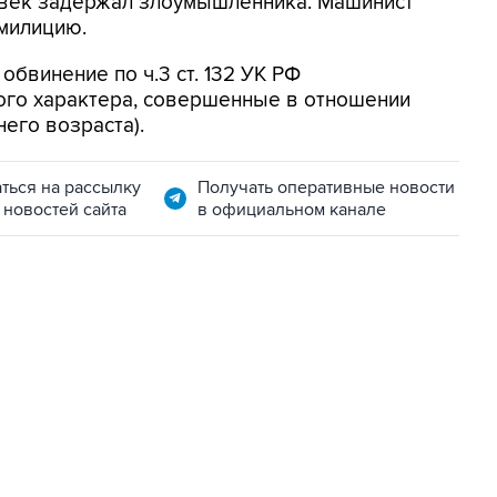
овек задержал злоумышленника. Машинист
милицию.
винение по ч.3 ст. 132 УК РФ
ного характера, совершенные в отношении
него возраста).
ться на рассылку
Получать оперативные новости
 новостей сайта
в официальном канале