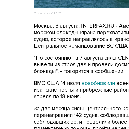
Фото: Zuma\ТАСС
Москва. 8 августа. INTERFAX.RU - А
морской блокады Ирана перехватили 
судно, которое направлялось в иранс
Центральное командование ВС США 
"По состоянию на 7 августа силы CE
вывели из строя два и провели досм
блокады", - говорится в сообщении.
ВМС США 14 июля
возобновили
воен
иранские порты и прибрежные районы
апреля по 18 июня.
За два месяца силы Центрального ко
перенаправили 142 судна, соблюдавши
соблюдавших ее, и позволили более
гуманитарную помощь, пройти через 