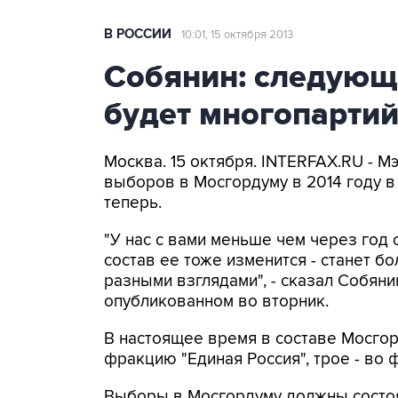
В РОССИИ
10:01, 15 октября 2013
Собянин: следующ
будет многопарти
Москва. 15 октября. INTERFAX.RU - М
выборов в Мосгордуму в 2014 году в
теперь.
"У нас с вами меньше чем через год 
состав ее тоже изменится - станет б
разными взглядами", - сказал Собян
опубликованном во вторник.
В настоящее время в составе Мосгор
фракцию "Единая Россия", трое - во
Выборы в Мосгордуму должны состоят