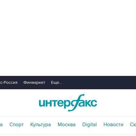
с-Россия
Финмаркет
Еще...
а
Спорт
Культура
Москва
Digital
Новости
С