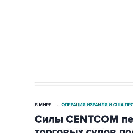
теракт на объекте Росгвардии
Беспилотные технологии и ИИ н
агрокомплексов
Социальная реклама, АНО «Национальные приоритеты».
И
Кабмин РФ разрешил до 1 июля 
бензина Евро 2, Евро 3, Евро 4
В МИРЕ
ОПЕРАЦИЯ ИЗРАИЛЯ И США ПР
→
Силы CENTCOM пер
торговых судов п