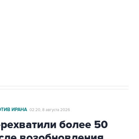
а службе у электросетевых объектов и
НН 7725383515 Erid: F7NfYUJCUneVdwcydK6A
2027 года импорт, выпуск и обращение
ОТИВ ИРАНА
02:20, 8 августа 2026
ехватили более 50
осле возобновления