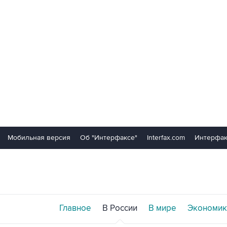
Мобильная версия
Об "Интерфаксе"
Interfax.com
Интерфак
Главное
В России
В мире
Экономик