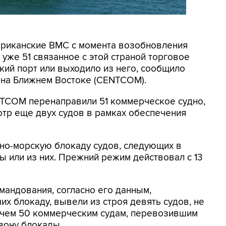
мериканские ВМС с момента возобновления
уже 51 связанное с этой страной торговое
кий порт или выходило из него, сообщило
на Ближнем Востоке (CENTCOM).
NTCOM перенаправили 51 коммерческое судно,
отр еще двух судов в рамках обеспечения
но-морскую блокаду судов, следующих в
 или из них. Прежний режим действовал с 13
мандования, согласно его данным,
х блокаду, вывели из строя девять судов, не
 чем 50 коммерческим судам, перевозившим
зону блокады.