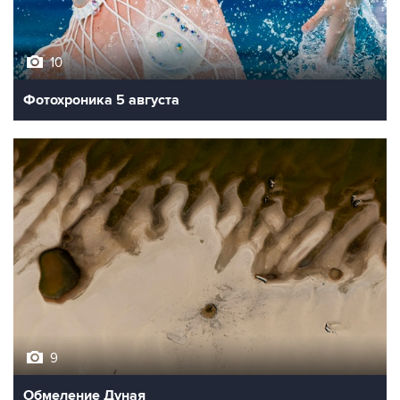
10
Фотохроника 5 августа
9
Обмеление Дуная