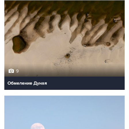
9
Обмеление Дуная