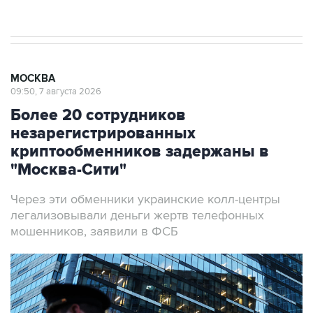
результате атаки ВСУ на Крым
МОСКВА
09:50, 7 августа 2026
Более 20 сотрудников
незарегистрированных
криптообменников задержаны в
"Москва-Сити"
Через эти обменники украинские колл-центры
легализовывали деньги жертв телефонных
мошенников, заявили в ФСБ