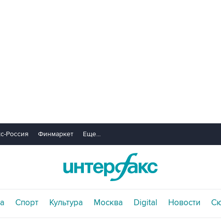
с-Россия
Финмаркет
Еще...
а
Спорт
Культура
Москва
Digital
Новости
С