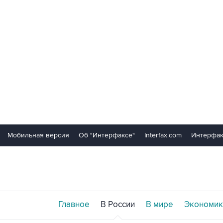
Мобильная версия
Об "Интерфаксе"
Interfax.com
Интерфак
Главное
В России
В мире
Экономик