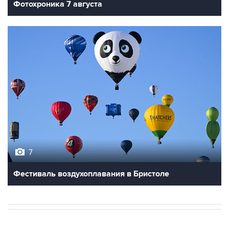
Фотохроника 7 августа
7
Фестиваль воздухоплавания в Бристоле