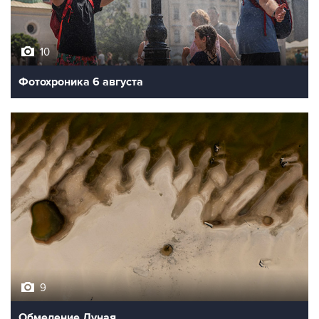
10
Фотохроника 6 августа
9
Обмеление Дуная