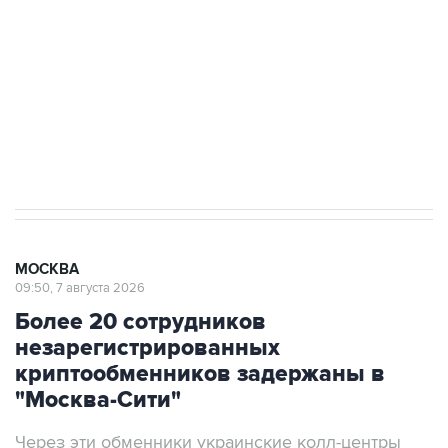
Беспилотные технологии и ИИ на службе у
электросетевых объектов и агрокомплексов
Социальная реклама, АНО «Национальные приоритеты».
ИНН 7725383515 Erid: F7NfYUJCUneVdwcydK6A
Аксенов сообщил о четвертом погибшем в
результате атаки ВСУ на Крым
МОСКВА
09:50, 7 августа 2026
Более 20 сотрудников
незарегистрированных
криптообменников задержаны в
"Москва-Сити"
Через эти обменники украинские колл-центры