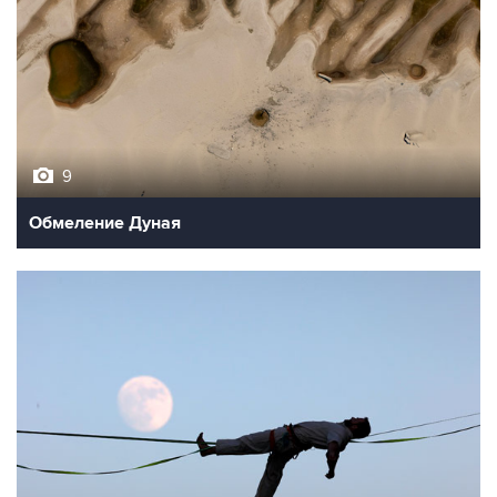
9
Обмеление Дуная