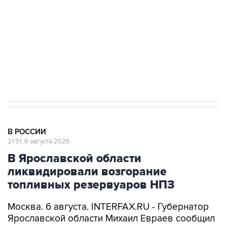
Как российские медицинские технологии
выходят на мировые рынки
Социальная реклама, АНО «Национальные приоритеты».
ИНН 7725383515 Erid: F7NfYUJCUneVdTRF8PRs
Аксенов сообщил о четвертом погибшем в
результате атаки ВСУ на Крым
В РОССИИ
21:51, 6 августа 2026
В Ярославской области
ликвидировали возгорание
топливных резервуаров НПЗ
Москва. 6 августа. INTERFAX.RU - Губернатор
Ярославской области Михаил Евраев сообщил