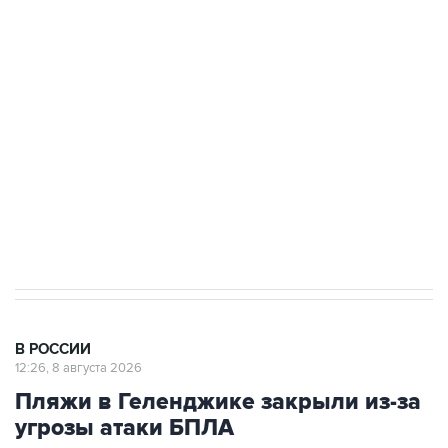
Росгвардии
Беспилотные технологии и ИИ на службе у
электросетевых объектов и агрокомплексов
Социальная реклама, АНО «Национальные приоритеты».
ИНН 7725383515 Erid: F7NfYUJCUneVdwcydK6A
Кабмин РФ разрешил до 1 июля 2027 года
импорт, выпуск и обращение бензина Евро 2,
Евро 3, Евро 4
В РОССИИ
12:26, 8 августа 2026
Пляжи в Геленджике закрыли из-за
угрозы атаки БПЛА