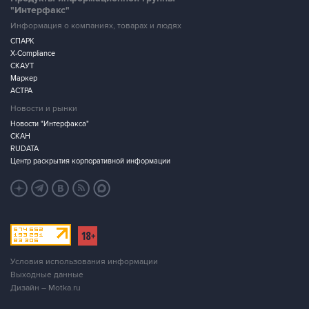
"Интерфакс"
Информация о компаниях, товарах и людях
СПАРК
X-Compliance
СКАУТ
Маркер
АСТРА
Новости и рынки
Новости "Интерфакса"
СКАН
RUDATA
Центр раскрытия корпоративной информации
Условия использования информации
Выходные данные
Дизайн – Motka.ru