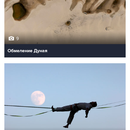
9
Обмеление Дуная