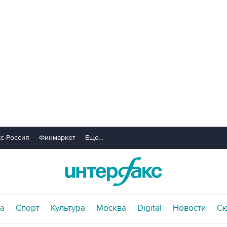
с-Россия
Финмаркет
Еще...
а
Спорт
Культура
Москва
Digital
Новости
С