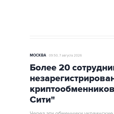
Аксенов сообщил о четвертом п
Крым
МОСКВА
09:50, 7 августа 2026
Более 20 сотрудни
незарегистрирова
криптообменников
Сити"
Через эти обменники украинские