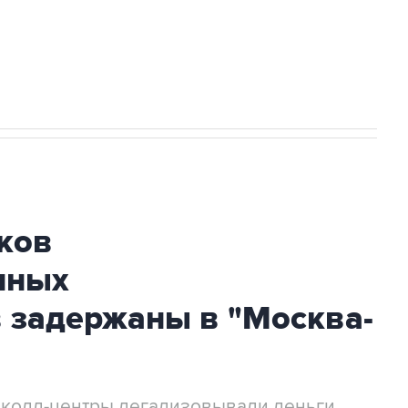
огибшем в результате атаки ВСУ на
ков
нных
 задержаны в "Москва-
 колл-центры легализовывали деньги