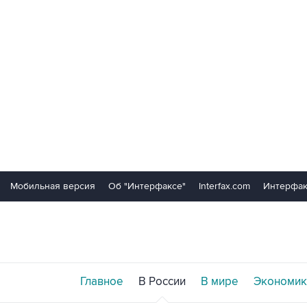
Мобильная версия
Об "Интерфаксе"
Interfax.com
Интерфак
Главное
В России
В мире
Экономик