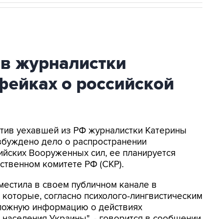
ив журналистки
фейках о российской
ротив уехавшей из РФ журналистки Катерины
збуждено дело о распространении
йских Вооруженных сил, ее планируется
ственном комитете РФ (СКР).
местила в своем публичном канале в
 которые, согласно психолого-лингвистическим
 ложную информацию о действиях
населения Украины", - говорится в сообщении