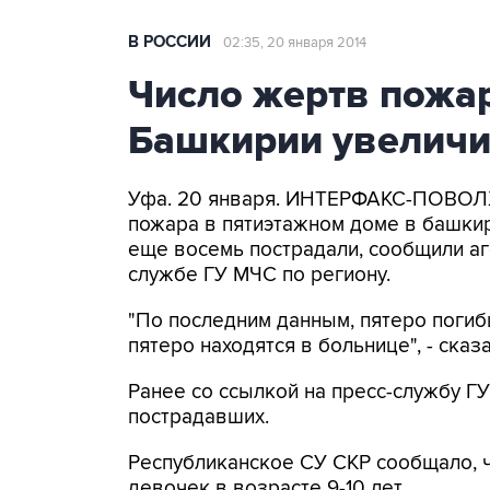
В РОССИИ
02:35, 20 января 2014
Число жертв пожар
Башкирии увеличи
Уфа. 20 января. ИНТЕРФАКС-ПОВОЛЖ
пожара в пятиэтажном доме в башкир
еще восемь пострадали, сообщили аг
службе ГУ МЧС по региону.
"По последним данным, пятеро погиб
пятеро находятся в больнице", - сказ
Ранее со ссылкой на пресс-службу Г
пострадавших.
Республиканское СУ СКР сообщало, ч
девочек в возрасте 9-10 лет.