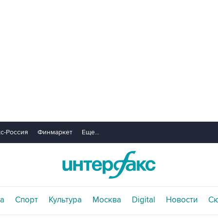
с-Россия
Финмаркет
Еще...
а
Спорт
Культура
Москва
Digital
Новости
С