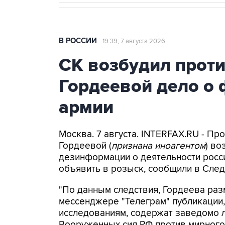
В РОССИИ
19:39, 7 августа 2026
СК возбудил прот
Гордеевой дело о 
армии
Москва. 7 августа. INTERFAX.RU - П
Гордеевой (
признана иноагентом
) во
дезинформации о деятельности росси
объявить в розыск, сообщили в След
"По данным следствия, Гордеева раз
мессенджере "Телеграм" публикации,
исследованиям, содержат заведомо
Вооруженных сил РФ против мирного 