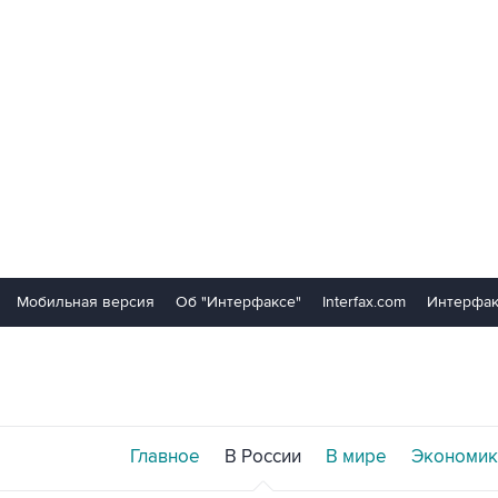
Мобильная версия
Об "Интерфаксе"
Interfax.com
Интерфак
Главное
В России
В мире
Экономик