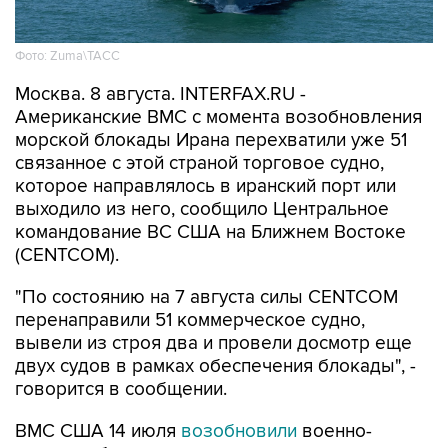
Фото: Zuma\ТАСС
Москва. 8 августа. INTERFAX.RU -
Американские ВМС с момента возобновления
морской блокады Ирана перехватили уже 51
связанное с этой страной торговое судно,
которое направлялось в иранский порт или
выходило из него, сообщило Центральное
командование ВС США на Ближнем Востоке
(CENTCOM).
"По состоянию на 7 августа силы CENTCOM
перенаправили 51 коммерческое судно,
вывели из строя два и провели досмотр еще
двух судов в рамках обеспечения блокады", -
говорится в сообщении.
ВМС США 14 июля
возобновили
военно-
морскую блокаду судов, следующих в
иранские порты и прибрежные районы или из