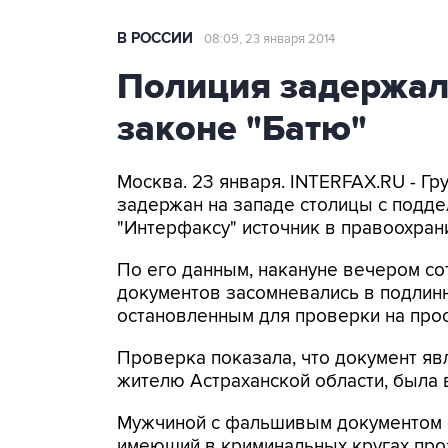
В РОССИИ
08:09, 23 января 2014
Полиция задержал
законе "Батю"
Москва. 23 января. INTERFAX.RU - Гр
задержан на западе столицы с подд
"Интерфаксу" источник в правоохран
По его данным, накануне вечером со
документов засомневались в подлин
остановленным для проверки на про
Проверка показала, что документ яв
жителю Астраханской области, была 
Мужчиной с фальшивым документом о
имеющий в криминальных кругах проз