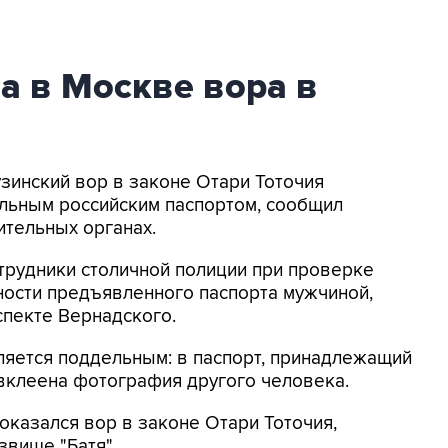
а в Москве вора в
узинский вор в законе Отари Тоточия
ельным российским паспортом, сообщил
ительных органах.
трудники столичной полиции при проверке
ности предъявленного паспорта мужчиной,
спекте Вернадского.
ляется поддельным: в паспорт, принадлежащий
вклеена фотография другого человека.
казался вор в законе Отари Тоточия,
вище "Батя".