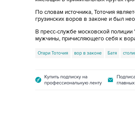
По словам источника, Тоточия являе
грузинских воров в законе и был не
В пресс-службе московской полиции
мужчины, причисляющего себя к вора
Отари Тоточия
вор в законе
Батя
столи
Купить подписку на
Подписа
профессиональную ленту
главных
13:11, 7 августа 2026