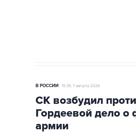
агрокомплексов
Социальная реклама, АНО «Национальные приоритеты».
И
Путин вывел "Шереметьево" из 
препятствие для приватизации
В РОССИИ
19:39, 7 августа 2026
СК возбудил прот
Гордеевой дело о 
армии