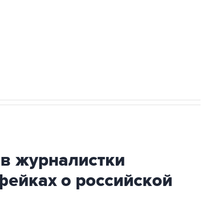
НН 7725383515 Erid: F7NfYUJCUneVdwcydK6A
стратегического списка с целью снять
ив журналистки
фейках о российской