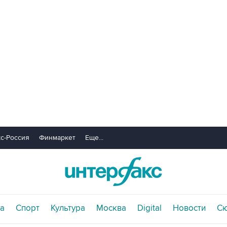
с-Россия
Финмаркет
Еще...
а
Спорт
Культура
Москва
Digital
Новости
С