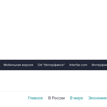
Мобильная версия
Об "Интерфаксе"
Interfax.com
Интерфак
Главное
В России
В мире
Экономик