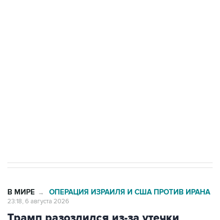
ФСБ сообщила о задержании в Приморье
подростков, готовивших теракт на объекте
Росгвардии
Как российские медицинские технологии
выходят на мировые рынки
Социальная реклама, АНО «Национальные приоритеты».
ИНН 7725383515 Erid: F7NfYUJCUneVdTRF8PRs
Аксенов сообщил о четвертом погибшем в
результате атаки ВСУ на Крым
В МИРЕ
ОПЕРАЦИЯ ИЗРАИЛЯ И США ПРОТИВ ИРАНА
→
23:18, 6 августа 2026
Трамп разозлился из-за утечки