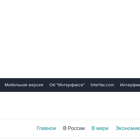
Мобильная версия
Об "Интерфаксе"
Interfax.com
Интерфак
Главное
В России
В мире
Экономик