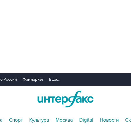
с-Россия
Финмаркет
Еще...
а
Спорт
Культура
Москва
Digital
Новости
С