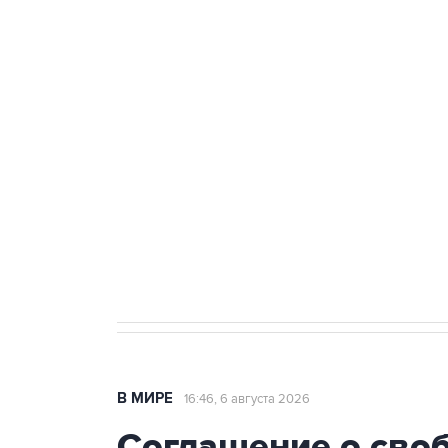
Удмуртии
Путин сообщил о решении сосре
тыла Минобороны
Как российские медицинские т
Социальная реклама, АНО «Национальные приоритеты».
И
Трамп заявил, что переговоры 
В МИРЕ
16:46, 6 августа 2026
Соглашение о сво