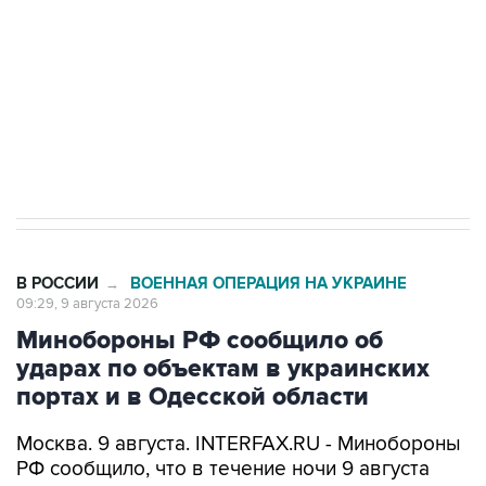
электросетевых объектов и агрокомплексов
Социальная реклама, АНО «Национальные приоритеты».
ИНН 7725383515 Erid: F7NfYUJCUneVdwcydK6A
Кабмин РФ разрешил до 1 июля 2027 года
импорт, выпуск и обращение бензина Евро 2,
Евро 3, Евро 4
В РОССИИ
ВОЕННАЯ ОПЕРАЦИЯ НА УКРАИНЕ
→
09:29, 9 августа 2026
Минобороны РФ сообщило об
ударах по объектам в украинских
портах и в Одесской области
Москва. 9 августа. INTERFAX.RU - Минобороны
РФ сообщило, что в течение ночи 9 августа