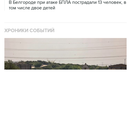
В Белгороде при атаке БПЛА пострадали 13 человек, в
том числе двое детей
ХРОНИКИ СОБЫТИЙ
❮
❯
Обострение палестино-израильского конфликта
О