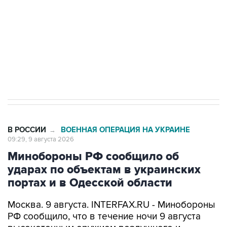
электросетевых объектов и агрокомплексов
Социальная реклама, АНО «Национальные приоритеты».
ИНН 7725383515 Erid: F7NfYUJCUneVdwcydK6A
Кабмин РФ разрешил до 1 июля 2027 года
импорт, выпуск и обращение бензина Евро 2,
Евро 3, Евро 4
В РОССИИ
ВОЕННАЯ ОПЕРАЦИЯ НА УКРАИНЕ
→
09:29, 9 августа 2026
Минобороны РФ сообщило об
ударах по объектам в украинских
портах и в Одесской области
Москва. 9 августа. INTERFAX.RU - Минобороны
РФ сообщило, что в течение ночи 9 августа