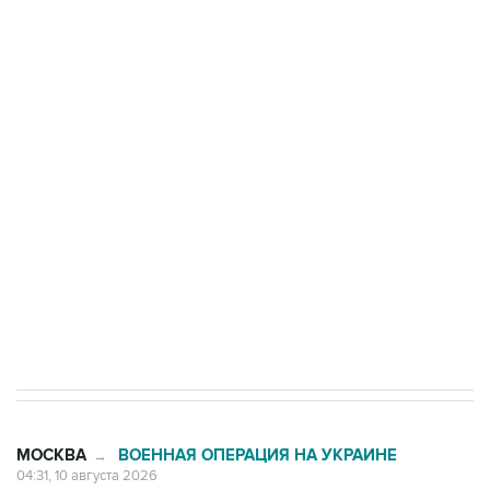
области подверглось атаке БПЛА
Число жертв атаки БПЛА на Белгород выросло
до пяти
Беспилотные технологии и ИИ на службе у
электросетевых объектов и агрокомплексов
Социальная реклама, АНО «Национальные приоритеты».
ИНН 7725383515 Erid: F7NfYUJCUneVdwcydK6A
Путин вывел "Шереметьево" из
стратегического списка с целью снять
препятствие для приватизации
МОСКВА
ВОЕННАЯ ОПЕРАЦИЯ НА УКРАИНЕ
→
04:31, 10 августа 2026