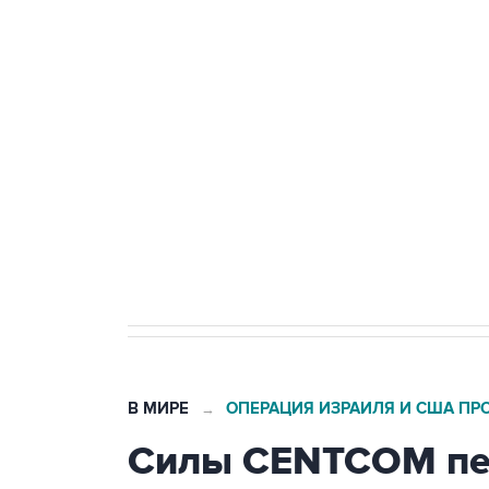
ФСБ сообщила о задержании в 
теракт на объекте Росгвардии
Беспилотные технологии и ИИ н
агрокомплексов
Социальная реклама, АНО «Национальные приоритеты».
И
Кабмин РФ разрешил до 1 июля 
бензина Евро 2, Евро 3, Евро 4
В МИРЕ
ОПЕРАЦИЯ ИЗРАИЛЯ И США ПР
→
Силы CENTCOM пер