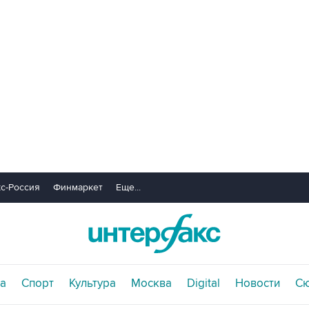
с-Россия
Финмаркет
Еще...
а
Спорт
Культура
Москва
Digital
Новости
С