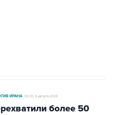
Приморье подростков, готовивших
а службе у электросетевых объектов и
НН 7725383515 Erid: F7NfYUJCUneVdwcydK6A
2027 года импорт, выпуск и обращение
ОТИВ ИРАНА
02:20, 8 августа 2026
ехватили более 50