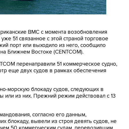
мериканские ВМС с момента возобновления
уже 51 связанное с этой страной торговое
кий порт или выходило из него, сообщило
на Ближнем Востоке (CENTCOM).
NTCOM перенаправили 51 коммерческое судно,
отр еще двух судов в рамках обеспечения
но-морскую блокаду судов, следующих в
 или из них. Прежний режим действовал с 13
мандования, согласно его данным,
х блокаду, вывели из строя девять судов, не
 чем 50 коммерческим судам, перевозившим