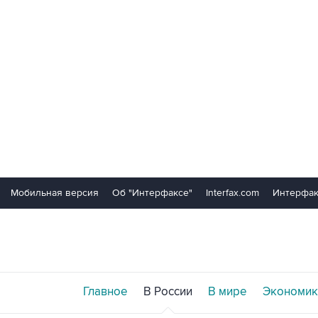
Мобильная версия
Об "Интерфаксе"
Interfax.com
Интерфак
Главное
В России
В мире
Экономик