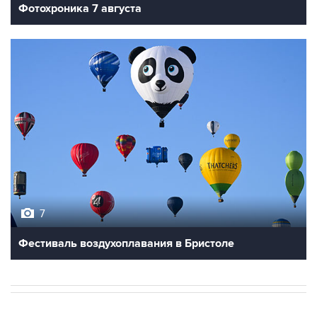
Фотохроника 7 августа
7
Фестиваль воздухоплавания в Бристоле