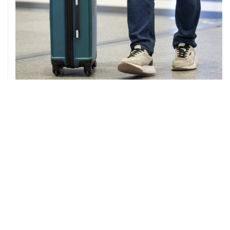
08 августа, 12:26
Пляжи в Геленджике закрыли из-за угрозы атаки
БПЛА
08 августа, 11:59
Возгорание на Ильском НПЗ из-за падения обломков
БПЛА ликвидировано
ХРОНИКИ СОБЫТИЙ