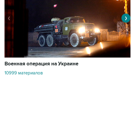
❮
❯
Военная операция на Украине
О
10999 материалов
3
Контакты
Об "Интерфаксе"
Пресс-центр
Вакансии
Реклама на сайте
Мероприятия