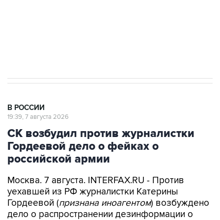
Социальная реклама, АНО «Национальные приоритеты».
ИНН 7725383515 Erid: F7NfYUJCUneVdwcydK6A
Аксенов сообщил о четвертом погибшем в
результате атаки ВСУ на Крым
В РОССИИ
19:39, 7 августа 2026
СК возбудил против журналистки
Гордеевой дело о фейках о
российской армии
Москва. 7 августа. INTERFAX.RU - Против
уехавшей из РФ журналистки Катерины
Гордеевой (
признана иноагентом
) возбуждено
дело о распространении дезинформации о