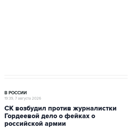
Беспилотные технологии и ИИ на службе у
электросетевых объектов и агрокомплексов
Социальная реклама, АНО «Национальные приоритеты».
ИНН 7725383515 Erid: F7NfYUJCUneVdwcydK6A
Кабмин РФ разрешил до 1 июля 2027 года
импорт, выпуск и обращение бензина Евро 2,
Евро 3, Евро 4
В РОССИИ
19:39, 7 августа 2026
СК возбудил против журналистки
Гордеевой дело о фейках о
российской армии
Москва. 7 августа. INTERFAX.RU - Против
уехавшей из РФ журналистки Катерины