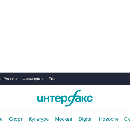
с-Россия
Финмаркет
Еще...
а
Спорт
Культура
Москва
Digital
Новости
С