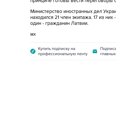
принципе готовы вести переговоры о
Министерство иностранных дел Украи
находился 21 член экипажа. 17 из них
один - гражданин Латвии.
мх
Купить подписку на
Подписа
профессиональную ленту
главных
02:59, 9 августа 2026