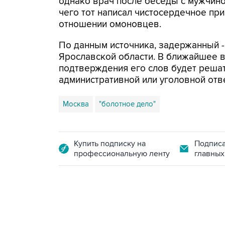
однако врач после беседы с мужчино
чего тот написал чистосердечное пр
отношении омоновцев.
По данным источника, задержанный -
Ярославской области. В ближайшее в
подтверждения его слов будет решат
административной или уголовной отв
Москва
"болотное дело"
Купить подписку на
Подписа
профессиональную ленту
главных