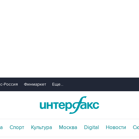
с-Россия
Финмаркет
Еще...
а
Спорт
Культура
Москва
Digital
Новости
С