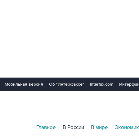
Мобильная версия
Об "Интерфаксе"
Interfax.com
Интерфак
Главное
В России
В мире
Экономик