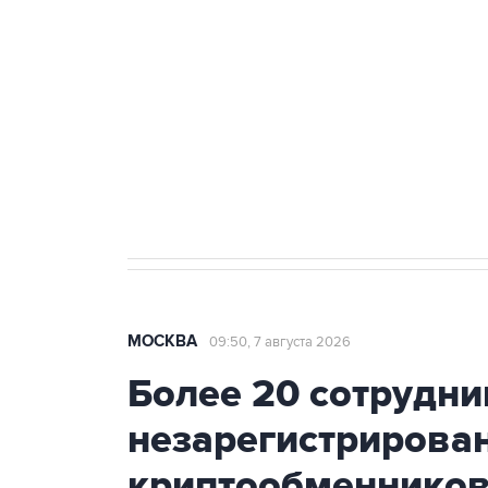
Беспилотные технологии и ИИ н
агрокомплексов
Социальная реклама, АНО «Национальные приоритеты».
И
Аксенов сообщил о четвертом п
Крым
МОСКВА
09:50, 7 августа 2026
Более 20 сотрудни
незарегистрирова
криптообменников