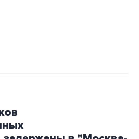
а службе у электросетевых объектов и
НН 7725383515 Erid: F7NfYUJCUneVdwcydK6A
огибшем в результате атаки ВСУ на
ков
нных
 задержаны в "Москва-