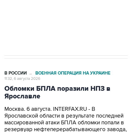
Как российские медицинские технологии
выходят на мировые рынки
Социальная реклама, АНО «Национальные приоритеты».
ИНН 7725383515 Erid: F7NfYUJCUneVdTRF8PRs
Трамп заявил, что переговоры с Ираном
начнутся в понедельник
В РОССИИ
ВОЕННАЯ ОПЕРАЦИЯ НА УКРАИНЕ
→
11:32, 6 августа 2026
Обломки БПЛА поразили НПЗ в
Ярославле
Москва. 6 августа. INTERFAX.RU - В
Ярославской области в результате последней
массированной атаки БПЛА обломки попали в
резервуар нефтеперерабатывающего завода,